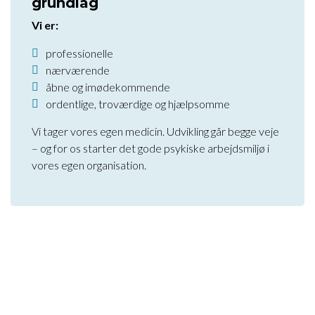
grundlag
Vi er:
professionelle
nærværende
åbne og imødekommende
ordentlige, troværdige og hjælpsomme
Vi tager vores egen medicin. Udvikling går begge veje
– og for os starter det gode psykiske arbejdsmiljø i
vores egen organisation.