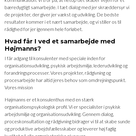
bæredygtigt samarbejde. I tæt dialog med jer skræddersyr vi
de projekter, der giver jer vækst og udvikling. De bedste
resultater kommer i et nært samarbejde, og vi stiller os til
rådighed for jer igennem hele forløbet.
Hvad får I ved et samarbejde med
Højmanns?
I får adgang til konsulenter med speciale inden for
organisationsudvikling, psykisk arbejdsmiljø, lederudvikling og
forandringsprocesser. Vores projekter, rådgivning og
procesarbejde har altid jeres behov som omdrejningspunkt.
Vores mission
Højmanns er et konsulenthus med en stærk
organisationspsykologisk profil. Vi er specialister i psykisk
arbejdsmiljø og organisationsudvikling. Gennem dialog,
proceskonsultation og rådgivning bidrager vi til at skabe sunde
og produktive arbejdsfællesskaber og leverer høj faglig
kvalitet på alle organisatoriske niveauer.