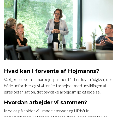
Hvad kan I forvente af Højmanns?
Vælger I os som samarbejdspartner, får I en loyal rådgiver, der
både udfordrer og støtter jer i arbejdet med udviklingen af
jeres organisation, det psykiske arbejdsmiljø og ledelse.
Hvordan arbejder vi sammen?
Med os på holdet vil I møde nærvær og tillidsfuld
kommunikation. Vi tror på, at netop det skaber vejen for et