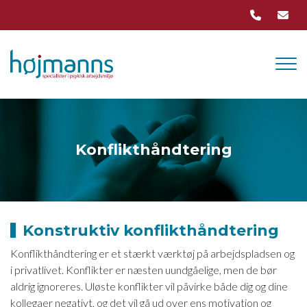
Skip
to
main
content
Konflikthåndtering
Konstruktiv konflikthåndtering
Konflikthåndtering er et stærkt værktøj på arbejdspladsen og
i privatlivet. Konflikter er næsten uundgåelige, men de bør
aldrig ignoreres. Uløste konflikter vil påvirke både dig og dine
kollegaer negativt, og det vil gå ud over ens motivation og